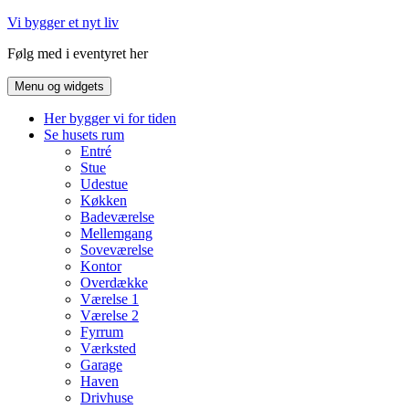
Hop
Vi bygger et nyt liv
til
Følg med i eventyret her
indhold
Menu og widgets
Her bygger vi for tiden
Se husets rum
Entré
Stue
Udestue
Køkken
Badeværelse
Mellemgang
Soveværelse
Kontor
Overdække
Værelse 1
Værelse 2
Fyrrum
Værksted
Garage
Haven
Drivhuse