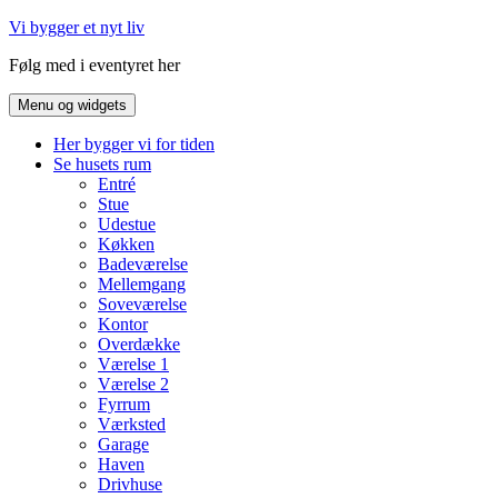
Hop
Vi bygger et nyt liv
til
Følg med i eventyret her
indhold
Menu og widgets
Her bygger vi for tiden
Se husets rum
Entré
Stue
Udestue
Køkken
Badeværelse
Mellemgang
Soveværelse
Kontor
Overdække
Værelse 1
Værelse 2
Fyrrum
Værksted
Garage
Haven
Drivhuse