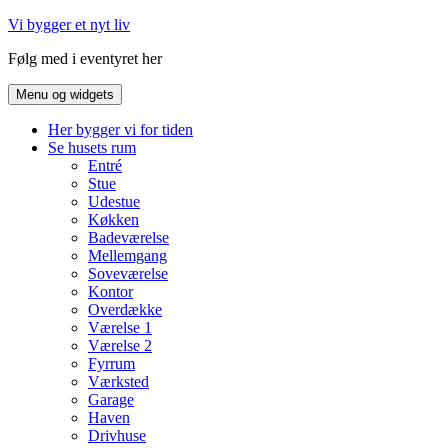
Hop
Vi bygger et nyt liv
til
Følg med i eventyret her
indhold
Menu og widgets
Her bygger vi for tiden
Se husets rum
Entré
Stue
Udestue
Køkken
Badeværelse
Mellemgang
Soveværelse
Kontor
Overdække
Værelse 1
Værelse 2
Fyrrum
Værksted
Garage
Haven
Drivhuse