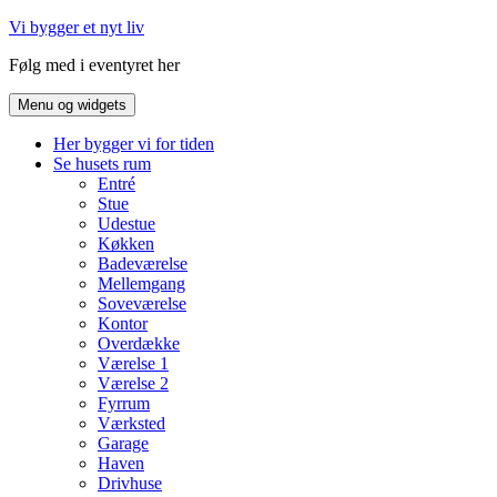
Hop
Vi bygger et nyt liv
til
Følg med i eventyret her
indhold
Menu og widgets
Her bygger vi for tiden
Se husets rum
Entré
Stue
Udestue
Køkken
Badeværelse
Mellemgang
Soveværelse
Kontor
Overdække
Værelse 1
Værelse 2
Fyrrum
Værksted
Garage
Haven
Drivhuse