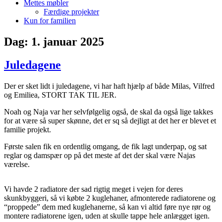
Mettes møbler
Færdige projekter
Kun for familien
Dag:
1. januar 2025
Juledagene
Der er sket lidt i juledagene, vi har haft hjælp af både Milas, Vilfred
og Emiliea, STORT TAK TIL JER.
Noah og Naja var her selvfølgelig også, de skal da også lige takkes
for at være så super skønne, det er sq så dejligt at det her er blevet et
familie projekt.
Første salen fik en ordentlig omgang, de fik lagt underpap, og sat
reglar og damspær op på det meste af det der skal være Najas
værelse.
Vi havde 2 radiatore der sad rigtig meget i vejen for deres
skunkbyggeri, så vi købte 2 kuglehaner, afmonterede radiatorene og
“proppede” dem med kuglehanerne, så kan vi altid føre nye rør og
montere radiatorene igen, uden at skulle tappe hele anlægget igen.