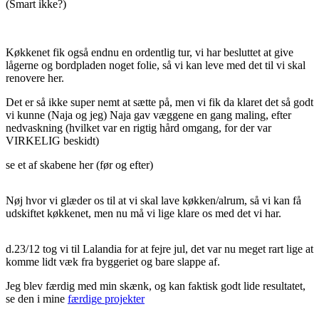
(Smart ikke?)
Køkkenet fik også endnu en ordentlig tur, vi har besluttet at give
lågerne og bordpladen noget folie, så vi kan leve med det til vi skal
renovere her.
Det er så ikke super nemt at sætte på, men vi fik da klaret det så godt
vi kunne (Naja og jeg) Naja gav væggene en gang maling, efter
nedvaskning (hvilket var en rigtig hård omgang, for der var
VIRKELIG beskidt)
se et af skabene her (før og efter)
Nøj hvor vi glæder os til at vi skal lave køkken/alrum, så vi kan få
udskiftet køkkenet, men nu må vi lige klare os med det vi har.
d.23/12 tog vi til Lalandia for at fejre jul, det var nu meget rart lige at
komme lidt væk fra byggeriet og bare slappe af.
Jeg blev færdig med min skænk, og kan faktisk godt lide resultatet,
se den i mine
færdige projekter