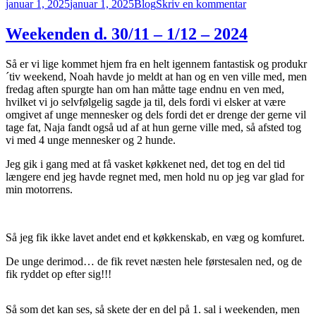
Udgivet
Kategorier
til
januar 1, 2025
januar 1, 2025
Blog
Skriv en kommentar
i
Juledagene
Weekenden d. 30/11 – 1/12 – 2024
Så er vi lige kommet hjem fra en helt igennem fantastisk og produkr
´tiv weekend, Noah havde jo meldt at han og en ven ville med, men
fredag aften spurgte han om han måtte tage endnu en ven med,
hvilket vi jo selvfølgelig sagde ja til, dels fordi vi elsker at være
omgivet af unge mennesker og dels fordi det er drenge der gerne vil
tage fat, Naja fandt også ud af at hun gerne ville med, så afsted tog
vi med 4 unge mennesker og 2 hunde.
Jeg gik i gang med at få vasket køkkenet ned, det tog en del tid
længere end jeg havde regnet med, men hold nu op jeg var glad for
min motorrens.
Så jeg fik ikke lavet andet end et køkkenskab, en væg og komfuret.
De unge derimod… de fik revet næsten hele førstesalen ned, og de
fik ryddet op efter sig!!!
Så som det kan ses, så skete der en del på 1. sal i weekenden, men