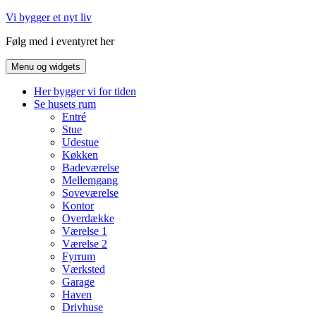
Hop
Vi bygger et nyt liv
til
Følg med i eventyret her
indhold
Menu og widgets
Her bygger vi for tiden
Se husets rum
Entré
Stue
Udestue
Køkken
Badeværelse
Mellemgang
Soveværelse
Kontor
Overdække
Værelse 1
Værelse 2
Fyrrum
Værksted
Garage
Haven
Drivhuse