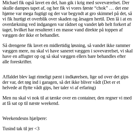
Michael fik også lavet en del, han gik i krig med soveværelset. Der
skulle dampes tapet af, og her fik vi vores første “chok” … det ene
hjørne var mega fugtigt og der var begyndt at gro skimmel på det, så
vi fik hurtigt et overblik over skaden og årsagen hertil. Den lå i at en
overdækning ved indgangen var rådnet og vandet løb helt forkert af
taget, hvilket har resulteret i en masse vand direkte på toppen af
væggen der ikke er behandlet.
Så drengene fik lavet en midlertidig løsning, så vandet ikke rammer
væggen mere, nu skal vi have saneret væggen i soveværelset, vi skal
have en affugter op og så skal væggen ellers bare behandles efter
alle foreskrifter.
Affaldet blev lagt rimeligt pænt i indkørelsen, lige ud over det gips
der var, det røg ind i garagen, så det ikke bliver vådt (Det er et
helvede at flytte vådt gips, her taler vi af erfaring)
Men nu skal vi nok til at tænke over en container, den regner vi med
at få sat op til næste weekend.
Weekendesns hjælpere:
Tusind tak til jer <3